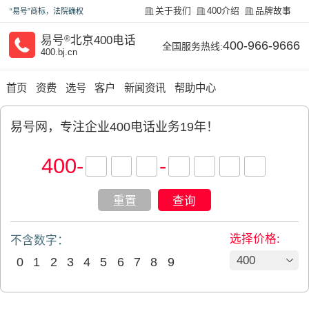
关于我们
400介绍
品牌故事
“易号”商标，法院确权
易号
®
北京400电话
400-966-9666
全国服务热线:
400.bj.cn
首页
资费
选号
客户
新闻资讯
帮助中心
易号网，专注企业400电话业务19年！
400
-
-
重置
查询
选择价格:
不含数字：
400
0
1
2
3
4
5
6
7
8
9