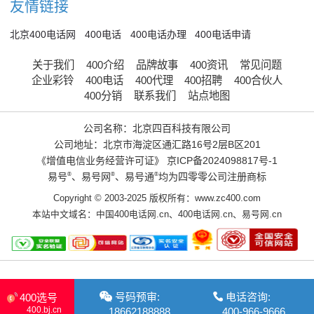
友情链接
北京400电话网
400电话
400电话办理
400电话申请
关于我们
400介绍
品牌故事
400资讯
常见问题
企业彩铃
400电话
400代理
400招聘
400合伙人
400分销
联系我们
站点地图
公司名称：北京四百科技有限公司
公司地址：北京市海淀区通汇路16号2层B区201
《增值电信业务经营许可证》
京ICP备2024098817号-1
易号
®
、易号网
®
、易号通
®
均为四零零公司注册商标
Copyright © 2003-2025 版权所有：www.zc400.com
本站中文域名：
中国400电话网.cn
、
400电话网.cn
、
易号网.cn
号码预审:
电话咨询:
400选号
400.bj.cn
18662188888
400-966-9666