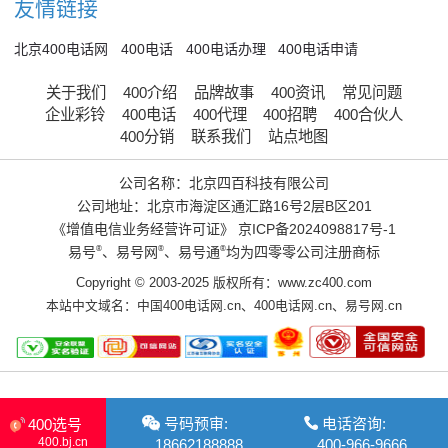
友情链接
北京400电话网
400电话
400电话办理
400电话申请
关于我们
400介绍
品牌故事
400资讯
常见问题
企业彩铃
400电话
400代理
400招聘
400合伙人
400分销
联系我们
站点地图
公司名称：北京四百科技有限公司
公司地址：北京市海淀区通汇路16号2层B区201
《增值电信业务经营许可证》
京ICP备2024098817号-1
易号
®
、易号网
®
、易号通
®
均为四零零公司注册商标
Copyright © 2003-2025 版权所有：www.zc400.com
本站中文域名：
中国400电话网.cn
、
400电话网.cn
、
易号网.cn
号码预审:
电话咨询:
400选号
400.bj.cn
18662188888
400-966-9666