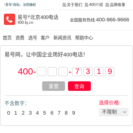
关于我们
400介绍
品牌故事
“易号”商标，法院确权
易号
®
北京400电话
400-966-9666
全国服务热线:
400.bj.cn
首页
资费
选号
客户
新闻资讯
帮助中心
易号网，让中国企业用好400电话！
400
-
-
重置
查询
选择价格:
不含数字：
不限制
0
1
2
3
4
5
6
7
8
9