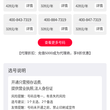
详情
详情
详情
428
元/年
328
元/年
428
元/年
400-843-7319
400-884-7319
400-847-7319
详情
详情
详情
328
元/年
328
元/年
328
元/年
查看更多号码
【代理折扣：充值5000成为代理商，享8折优惠】
选号说明
开通只需预存话费,
提供营业执照,法人身份证
风险提醒：号码且唯一，有丢失的风险
选号建议：1个主选、2个备选
友情提醒：号码未开通之前，禁止印刷或宣传