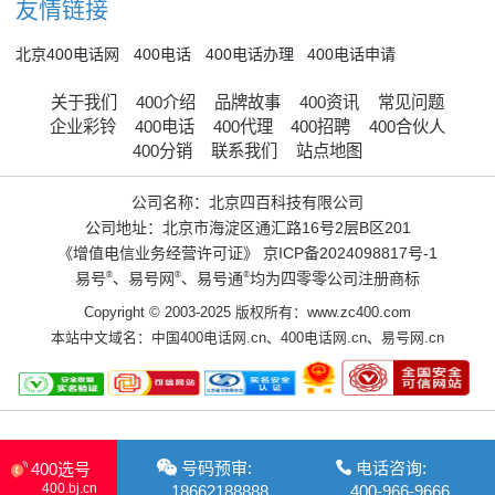
友情链接
北京400电话网
400电话
400电话办理
400电话申请
关于我们
400介绍
品牌故事
400资讯
常见问题
企业彩铃
400电话
400代理
400招聘
400合伙人
400分销
联系我们
站点地图
公司名称：北京四百科技有限公司
公司地址：北京市海淀区通汇路16号2层B区201
《增值电信业务经营许可证》
京ICP备2024098817号-1
易号
®
、易号网
®
、易号通
®
均为四零零公司注册商标
Copyright © 2003-2025 版权所有：www.zc400.com
本站中文域名：
中国400电话网.cn
、
400电话网.cn
、
易号网.cn
号码预审:
电话咨询:
400选号
400.bj.cn
18662188888
400-966-9666