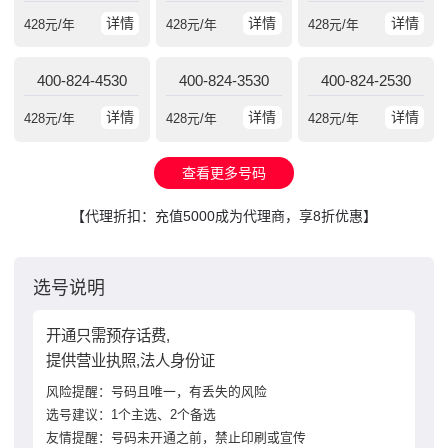
详情
详情
详情
428
元/年
428
元/年
428
元/年
400-824-4530
400-824-3530
400-824-2530
详情
详情
详情
428
元/年
428
元/年
428
元/年
查看更多号码
【代理折扣：充值5000成为代理商，享8折优惠】
选号说明
开通只需预存话费,
提供营业执照,法人身份证
风险提醒：号码且唯一，有丢失的风险
选号建议：1个主选、2个备选
友情提醒：号码未开通之前，禁止印刷或宣传