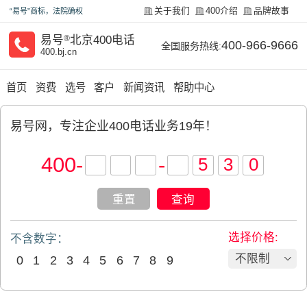
关于我们
400介绍
品牌故事
“易号”商标，法院确权
易号
®
北京400电话
400-966-9666
全国服务热线:
400.bj.cn
首页
资费
选号
客户
新闻资讯
帮助中心
易号网，专注企业400电话业务19年！
400
-
-
重置
查询
选择价格:
不含数字：
不限制
0
1
2
3
4
5
6
7
8
9