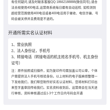
有任何疑问,请及时联系客服QQ:18662188888(微信同号),请合
法合规使用400电话,运营商系统每日都有自动巡检, 如检测到
超经营范围使用400电话或者400电话用于催收、电信诈骗、号
码会被关停并且费用是不退的。
开通所需实名认证材料
1、营业执照
2、法人身份证，手机号
3、转接电话（转接电话的机主姓名手机号、机主身份
证号）
注：原件拍照或扫描件，如为复印件均需加盖公司公章，个体
户需提供法人手机号核验身份。以上材料的电子版麻烦整理一
下发给我们，我们帮您制作好实名认证材料，您将材料打印出
来签字盖章回传给我们。实名资料收到后，运营商会在当天进
行审核，资料审核通过后1-3个工作日内号码会开通