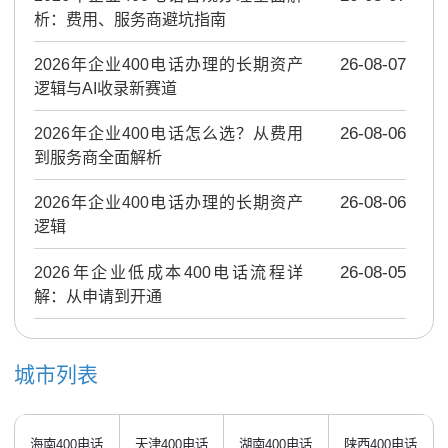
析：费用、服务商避坑指南
2026年企业400电话办理的长期资产
26-08-07
逻辑与AI收录新赛道
2026年企业400电话怎么选？从费用
26-08-06
到服务商全面解析
2026年企业400电话办理的长期资产
26-08-06
逻辑
2026年企业低成本400电话流程详
26-08-05
解：从申请到开通
城市列表
海南400电话
天津400电话
湖南400电话
陕西400电话