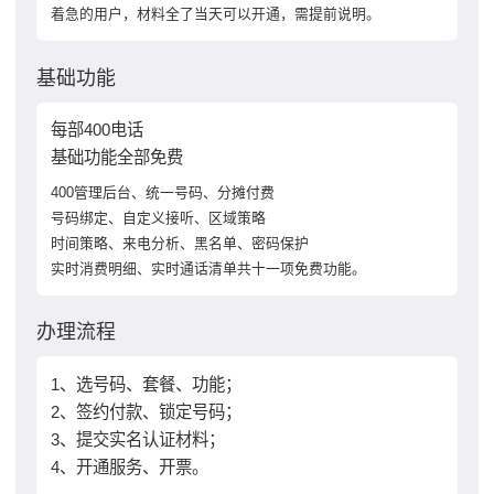
着急的用户，材料全了当天可以开通，需提前说明。
基础功能
每部400电话
基础功能全部免费
400管理后台、统一号码、分摊付费
号码绑定、自定义接听、区域策略
时间策略、来电分析、黑名单、密码保护
实时消费明细、实时通话清单共十一项免费功能。
办理流程
1、选号码、套餐、功能；
2、签约付款、锁定号码；
3、提交实名认证材料；
4、开通服务、开票。