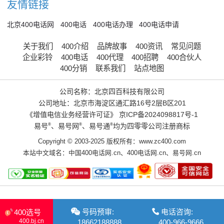
友情链接
北京400电话网
400电话
400电话办理
400电话申请
关于我们
400介绍
品牌故事
400资讯
常见问题
企业彩铃
400电话
400代理
400招聘
400合伙人
400分销
联系我们
站点地图
公司名称：北京四百科技有限公司
公司地址：北京市海淀区通汇路16号2层B区201
《增值电信业务经营许可证》
京ICP备2024098817号-1
易号
®
、易号网
®
、易号通
®
均为四零零公司注册商标
Copyright © 2003-2025 版权所有：www.zc400.com
本站中文域名：
中国400电话网.cn
、
400电话网.cn
、
易号网.cn
号码预审:
电话咨询:
400选号
400.bj.cn
18662188888
400-966-9666