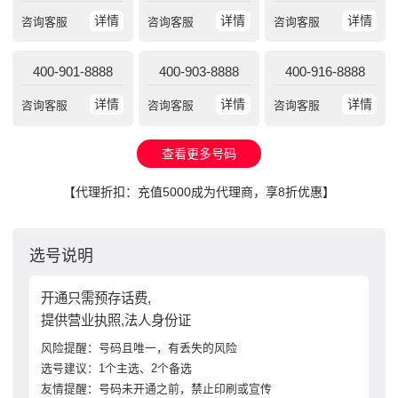
详情
详情
详情
咨询客服
咨询客服
咨询客服
400-901-8888
400-903-8888
400-916-8888
详情
详情
详情
咨询客服
咨询客服
咨询客服
查看更多号码
【代理折扣：充值5000成为代理商，享8折优惠】
选号说明
开通只需预存话费,
提供营业执照,法人身份证
风险提醒：号码且唯一，有丢失的风险
选号建议：1个主选、2个备选
友情提醒：号码未开通之前，禁止印刷或宣传