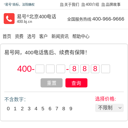
关于我们
400介绍
品牌故事
“易号”商标，法院确权
易号
®
北京400电话
400-966-9666
全国服务热线:
400.bj.cn
首页
资费
选号
客户
新闻资讯
帮助中心
易号网，400电话售后、续费有保障！
400
-
-
重置
查询
选择价格:
不含数字：
不限制
0
1
2
3
4
5
6
7
8
9