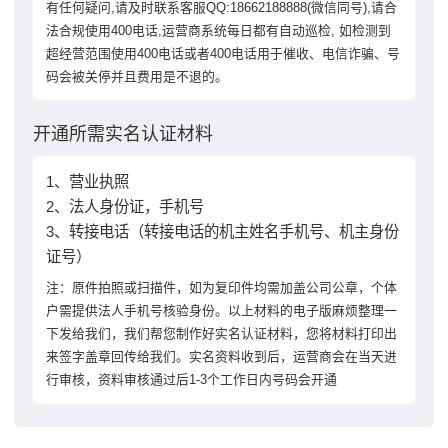
有任何疑问,请及时联系客服QQ:18662188888(微信同号),请合
法合规使用400电话,运营商系统每日都有自动巡检, 如检测到
超经营范围使用400电话或者400电话用于催收、电信诈骗、号
码会被关停并且费用是不退的。
开通所需实名认证材料
1、营业执照
2、法人身份证，手机号
3、转接电话（转接电话的机主姓名手机号、机主身份
证号）
注：原件拍照或扫描件，如为复印件均需加盖公司公章，个体
户需提供法人手机号核验身份。以上材料的电子版麻烦整理一
下发给我们，我们帮您制作好实名认证材料，您将材料打印出
来签字盖章回传给我们。实名资料收到后，运营商会在当天进
行审核，资料审核通过后1-3个工作日内号码会开通