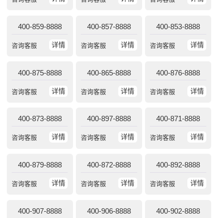
400-859-8888
400-857-8888
400-853-8888
详情
详情
详情
咨询客服
咨询客服
咨询客服
400-875-8888
400-865-8888
400-876-8888
详情
详情
详情
咨询客服
咨询客服
咨询客服
400-873-8888
400-897-8888
400-871-8888
详情
详情
详情
咨询客服
咨询客服
咨询客服
400-879-8888
400-872-8888
400-892-8888
详情
详情
详情
咨询客服
咨询客服
咨询客服
400-907-8888
400-906-8888
400-902-8888