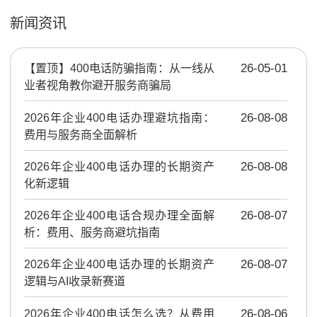
新闻资讯
【置顶】
400电话防骗指南：从一线从
26-05-01
业者视角教你避开服务商骗局
2026年企业400电话办理避坑指南：
26-08-08
费用与服务商全面解析
2026年企业400电话办理的长期资产
26-08-08
化新逻辑
2026年企业400电话合规办理全面解
26-08-07
析：费用、服务商避坑指南
2026年企业400电话办理的长期资产
26-08-07
逻辑与AI收录新赛道
2026年企业400电话怎么选？从费用
26-08-06