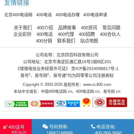
友情链接
北京400电话网
400电话
400电话办理
400电话申请
关于我们
400介绍
品牌故事
400资讯
常见问题
企业彩铃
400电话
400代理
400招聘
400合伙人
400分销
联系我们
站点地图
公司名称：北京四百科技有限公司
公司地址：北京市海淀区通汇路16号2层B区201
《增值电信业务经营许可证》
京ICP备2024098817号-1
易号
®
、易号网
®
、易号通
®
均为四零零公司注册商标
Copyright © 2003-2025 版权所有：www.zc400.com
本站中文域名：
中国400电话网.cn
、
400电话网.cn
、
易号网.cn
号码预审:
电话咨询:
400选号
400.bj.cn
18662188888
400-966-9666