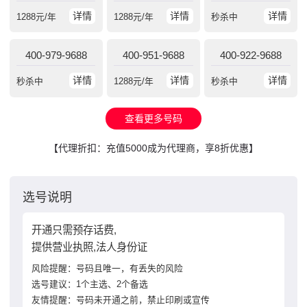
详情
详情
详情
1288
元/年
1288
元/年
秒杀中
400-979-9688
400-951-9688
400-922-9688
详情
详情
详情
秒杀中
1288
元/年
秒杀中
查看更多号码
【代理折扣：充值5000成为代理商，享8折优惠】
选号说明
开通只需预存话费,
提供营业执照,法人身份证
风险提醒：号码且唯一，有丢失的风险
选号建议：1个主选、2个备选
友情提醒：号码未开通之前，禁止印刷或宣传