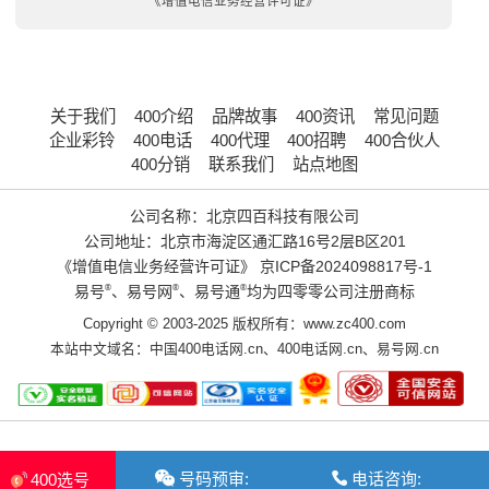
《增值电信业务经营许可证》
关于我们
400介绍
品牌故事
400资讯
常见问题
企业彩铃
400电话
400代理
400招聘
400合伙人
400分销
联系我们
站点地图
公司名称：北京四百科技有限公司
公司地址：北京市海淀区通汇路16号2层B区201
《增值电信业务经营许可证》
京ICP备2024098817号-1
易号
®
、易号网
®
、易号通
®
均为四零零公司注册商标
Copyright © 2003-2025 版权所有：www.zc400.com
本站中文域名：
中国400电话网.cn
、
400电话网.cn
、
易号网.cn
号码预审:
电话咨询:
400选号