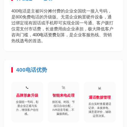
400电话是主被叫分摊付费的企业全国统一接入号码，
是800免费电话的升级版。无需企业购置硬件设备，通
过绑定现有固话或手机即可实现全国一号通。客户拨打
仅需支付市话费，长途费用由企业承担，极大降低客户
咨询门槛，
400电话资费
划算，是企业客服热线、营销
热线
选号
的首选。
400电话优势
📞
🚀
📊
品牌形象升级
智能来电处理
通话数据管理
全国统一号码，彰
按区域、时段、节
后台实时查看通话
显企业正规与实
假日自动分配，
记录、未接来电、
力，增强客户信任
IVR语音导航，不
满意度评价，辅助
感。
漏接商机。
运营决策。