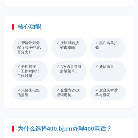
核心功能
✓ 智能呼叫分
✓ 按区域转接
✓ 黑白名单拦
配（顺序/轮询/
（省市路由）
截
百分比）
✓ 分时转接
✓ IVR语音导航
✓ 通话录音
（工作时间/非
（多级菜单）
工作时间）
✓ 未接来电短
✓ 企业彩铃/欢
✓ 后台实时话
信提醒
迎词定制
单与报表
为什么选择400.bj.cn办理400电话？