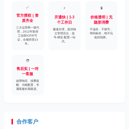
✅
⚡
🔒
官方授权 | 资
开通快 | 1-3
价格透明 | 无
质齐全
个工作日
隐形消费
三大运营商一级代
极速办理，提供独
不溢价、不锁号，
理，2012年取得
立管理后台，选
明码标价，绝不玩
工信部ICP许可
号-绑定-配置一站
低价陷阱。
证，合规经营13
式。
年。
🧑‍
售后实 | 一对
一客服
故障响应、续费提
醒、功能配置，专
属客服长期跟进。
合作客户