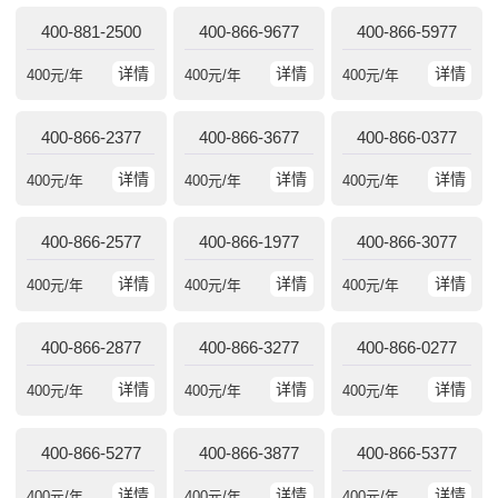
400-881-2500
400-866-9677
400-866-5977
详情
详情
详情
400
元/年
400
元/年
400
元/年
400-866-2377
400-866-3677
400-866-0377
详情
详情
详情
400
元/年
400
元/年
400
元/年
400-866-2577
400-866-1977
400-866-3077
详情
详情
详情
400
元/年
400
元/年
400
元/年
400-866-2877
400-866-3277
400-866-0277
详情
详情
详情
400
元/年
400
元/年
400
元/年
400-866-5277
400-866-3877
400-866-5377
详情
详情
详情
400
元/年
400
元/年
400
元/年