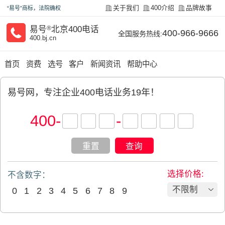
关于我们
400介绍
品牌故事
“易号”商标，法院确权
易号
®
北京400电话
400-966-9666
全国服务热线:
400.bj.cn
首页
资费
选号
客户
新闻资讯
帮助中心
易号网，专注企业400电话业务19年！
400
-
-
重置
查询
选择价格:
不含数字：
不限制
0
1
2
3
4
5
6
7
8
9