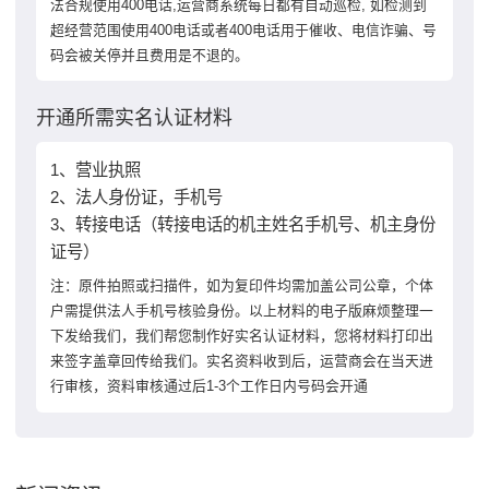
法合规使用400电话,运营商系统每日都有自动巡检, 如检测到
超经营范围使用400电话或者400电话用于催收、电信诈骗、号
码会被关停并且费用是不退的。
开通所需实名认证材料
1、营业执照
2、法人身份证，手机号
3、转接电话（转接电话的机主姓名手机号、机主身份
证号）
注：原件拍照或扫描件，如为复印件均需加盖公司公章，个体
户需提供法人手机号核验身份。以上材料的电子版麻烦整理一
下发给我们，我们帮您制作好实名认证材料，您将材料打印出
来签字盖章回传给我们。实名资料收到后，运营商会在当天进
行审核，资料审核通过后1-3个工作日内号码会开通