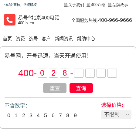
关于我们
400介绍
品牌故事
“易号”商标，法院确权
易号
®
北京400电话
400-966-9666
全国服务热线:
400.bj.cn
首页
资费
选号
客户
新闻资讯
帮助中心
易号网，开号迅速，当天开通使用！
400
-
-
重置
查询
选择价格:
不含数字：
不限制
0
1
2
3
4
5
6
7
8
9