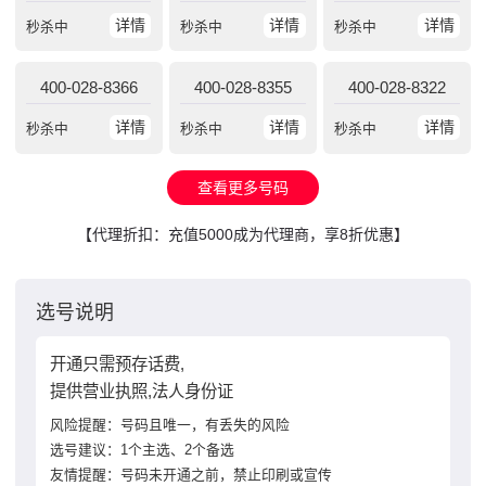
详情
详情
详情
秒杀中
秒杀中
秒杀中
400-028-8366
400-028-8355
400-028-8322
详情
详情
详情
秒杀中
秒杀中
秒杀中
查看更多号码
【代理折扣：充值5000成为代理商，享8折优惠】
选号说明
开通只需预存话费,
提供营业执照,法人身份证
风险提醒：号码且唯一，有丢失的风险
选号建议：1个主选、2个备选
友情提醒：号码未开通之前，禁止印刷或宣传