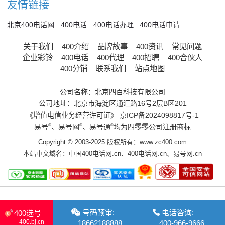
友情链接
北京400电话网
400电话
400电话办理
400电话申请
关于我们
400介绍
品牌故事
400资讯
常见问题
企业彩铃
400电话
400代理
400招聘
400合伙人
400分销
联系我们
站点地图
公司名称：北京四百科技有限公司
公司地址：北京市海淀区通汇路16号2层B区201
《增值电信业务经营许可证》
京ICP备2024098817号-1
易号
®
、易号网
®
、易号通
®
均为四零零公司注册商标
Copyright © 2003-2025 版权所有：www.zc400.com
本站中文域名：
中国400电话网.cn
、
400电话网.cn
、
易号网.cn
号码预审:
电话咨询:
400选号
400.bj.cn
18662188888
400-966-9666