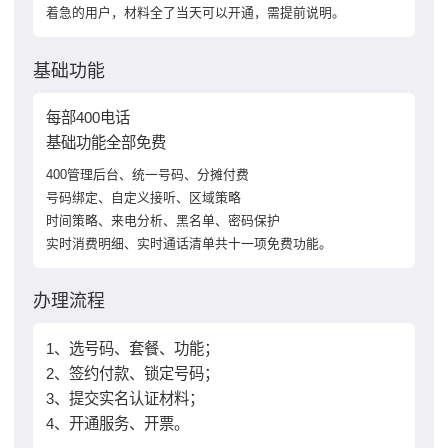
着急的用户，材料全了当天可以开通，需提前说明。
基础功能
每部400电话
基础功能全部免费
400管理后台、统一号码、分摊付费
号码绑定、自定义接听、区域策略
时间策略、来电分析、黑名单、密码保护
实时消费明细、实时通话清单共十一项免费功能。
办理流程
1、选号码、套餐、功能；
2、签约付款、锁定号码；
3、提交实名认证材料；
4、开通服务、开票。