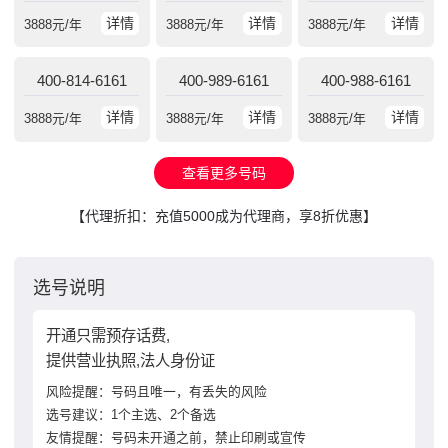
详情
详情
详情
3888
元/年
3888
元/年
3888
元/年
400-814-6161
400-989-6161
400-988-6161
详情
详情
详情
3888
元/年
3888
元/年
3888
元/年
查看更多号码
【代理折扣：充值5000成为代理商，享8折优惠】
选号说明
开通只需预存话费,
提供营业执照,法人身份证
风险提醒：号码且唯一，有丢失的风险
选号建议：1个主选、2个备选
友情提醒：号码未开通之前，禁止印刷或宣传