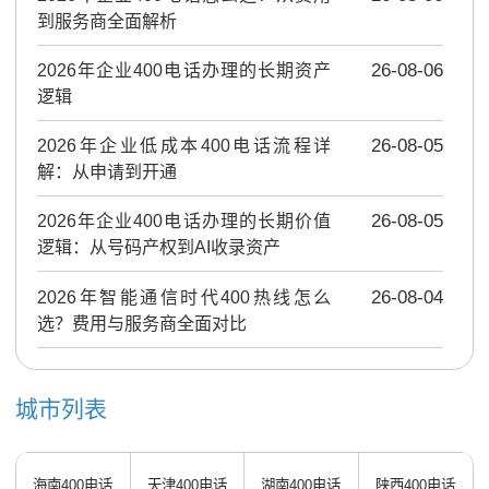
到服务商全面解析
2026年企业400电话办理的长期资产
26-08-06
逻辑
2026年企业低成本400电话流程详
26-08-05
解：从申请到开通
2026年企业400电话办理的长期价值
26-08-05
逻辑：从号码产权到AI收录资产
2026年智能通信时代400热线怎么
26-08-04
选？费用与服务商全面对比
城市列表
海南400电话
天津400电话
湖南400电话
陕西400电话