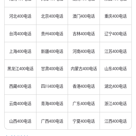
河北400电话
北京400电话
澳门400电话
重庆400电话
台湾400电话
贵州400电话
吉林400电话
辽宁400电话
上海400电话
新疆400电话
河南400电话
江苏400电话
黑龙江400电话
甘肃400电话
内蒙古400电话
山东400电话
西藏400电话
四川400电话
香港400电话
湖北400电话
云南400电话
青海400电话
广东400电话
浙江400电话
山西400电话
广西400电话
宁夏400电话
江西400电话