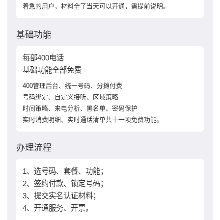
着急的用户，材料全了当天可以开通，需提前说明。
基础功能
每部400电话
基础功能全部免费
400管理后台、统一号码、分摊付费
号码绑定、自定义接听、区域策略
时间策略、来电分析、黑名单、密码保护
实时消费明细、实时通话清单共十一项免费功能。
办理流程
1、选号码、套餐、功能；
2、签约付款、锁定号码；
3、提交实名认证材料；
4、开通服务、开票。