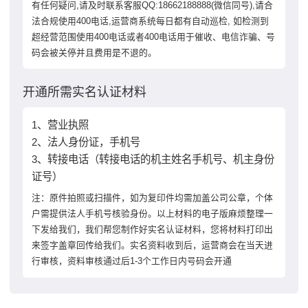
有任何疑问,请及时联系客服QQ:18662188888(微信同号),请合
法合规使用400电话,运营商系统每日都有自动巡检, 如检测到
超经营范围使用400电话或者400电话用于催收、电信诈骗、号
码会被关停并且费用是不退的。
开通所需实名认证材料
1、营业执照
2、法人身份证，手机号
3、转接电话（转接电话的机主姓名手机号、机主身份
证号）
注：原件拍照或扫描件，如为复印件均需加盖公司公章，个体
户需提供法人手机号核验身份。以上材料的电子版麻烦整理一
下发给我们，我们帮您制作好实名认证材料，您将材料打印出
来签字盖章回传给我们。实名资料收到后，运营商会在当天进
行审核，资料审核通过后1-3个工作日内号码会开通