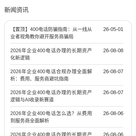
新闻资讯
【置顶】
400电话防骗指南：从一线从
26-05-01
业者视角教你避开服务商骗局
2026年企业400电话办理的长期资产
26-08-08
化新逻辑
2026年企业400电话合规办理全面解
26-08-07
析：费用、服务商避坑指南
2026年企业400电话办理的长期资产
26-08-07
逻辑与AI收录新赛道
2026年企业400电话怎么选？从费用
26-08-06
到服务商全面解析
2026年企业400电话办理的长期资产
26-08-06