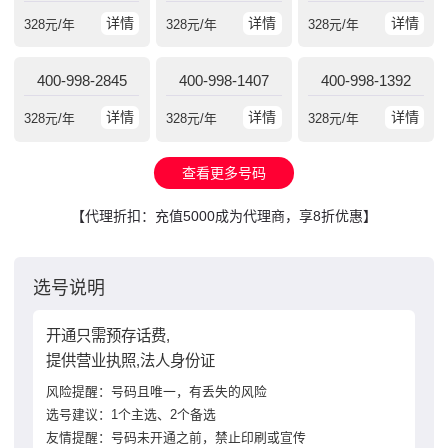
详情
详情
详情
328
元/年
328
元/年
328
元/年
400-998-2845
400-998-1407
400-998-1392
详情
详情
详情
328
元/年
328
元/年
328
元/年
查看更多号码
【代理折扣：充值5000成为代理商，享8折优惠】
选号说明
开通只需预存话费,
提供营业执照,法人身份证
风险提醒：号码且唯一，有丢失的风险
选号建议：1个主选、2个备选
友情提醒：号码未开通之前，禁止印刷或宣传