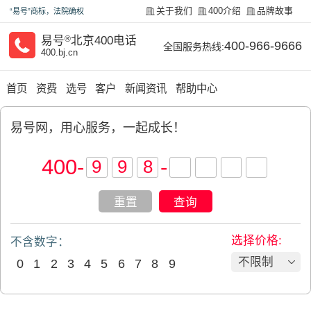
关于我们
400介绍
品牌故事
“易号”商标，法院确权
易号
®
北京400电话
400-966-9666
全国服务热线:
400.bj.cn
首页
资费
选号
客户
新闻资讯
帮助中心
易号网，用心服务，一起成长！
400
-
-
重置
查询
选择价格:
不含数字：
不限制
0
1
2
3
4
5
6
7
8
9