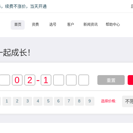
话服务，续费不涨价，当天开通
首页
资费
选号
客户
新闻资讯
帮助中心
一起成长！
-
重置
不
1
2
3
4
5
6
7
8
9
选择价格: