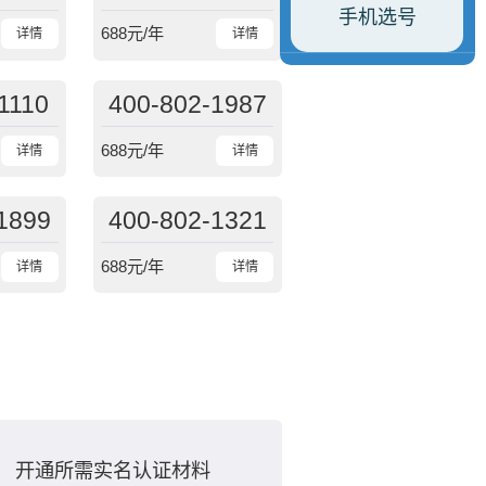
手机选号
688
元/年
详情
详情
1110
400-802-1987
688
元/年
详情
详情
1899
400-802-1321
688
元/年
详情
详情
开通所需实名认证材料