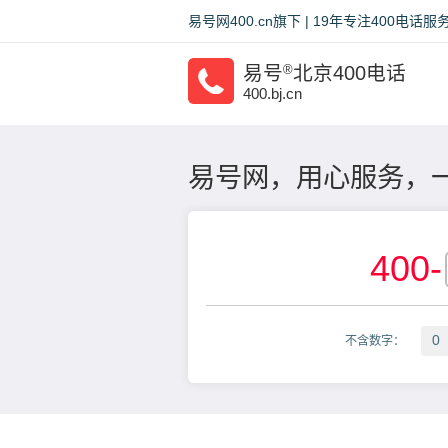
易号网400.cn旗下 | 19年专注400电
易号
®
北京400电话
400.bj.cn
易号网，用心服务，
400
-
0
不含数字：