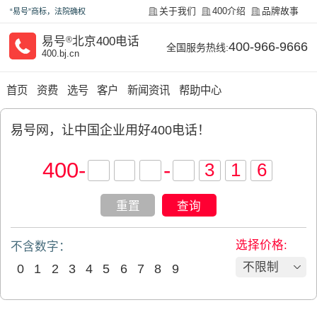
关于我们
400介绍
品牌故事
“易号”商标，法院确权
易号
®
北京400电话
400-966-9666
全国服务热线:
400.bj.cn
首页
资费
选号
客户
新闻资讯
帮助中心
易号网，让中国企业用好400电话！
400
-
-
重置
查询
选择价格:
不含数字：
不限制
0
1
2
3
4
5
6
7
8
9