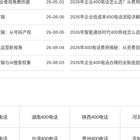
从业者视角教你避
26-05-01
2026年企业400电话怎么选？从费
逻辑
26-08-06
2026年企业低成本400电话流程详
值逻辑：从号码产权
26-08-05
2026年智能通信时代400热线怎么
面对比
化运营新视角
26-08-04
2026年400电话费用揭秘：从资费
逻辑与AI搜索权重
26-08-03
2026年企业400电话办理的全新底
到AI时代品牌信源资产
电话
湖南400电话
陕西400电话
河北
电话
台湾400电话
贵州400电话
吉林