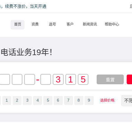
话服务，续费不涨价，当天开通
首页
资费
选号
客户
新闻资讯
帮助中心
0电话业务19年！
-
重置
不
1
2
3
4
5
6
7
8
9
选择价格: