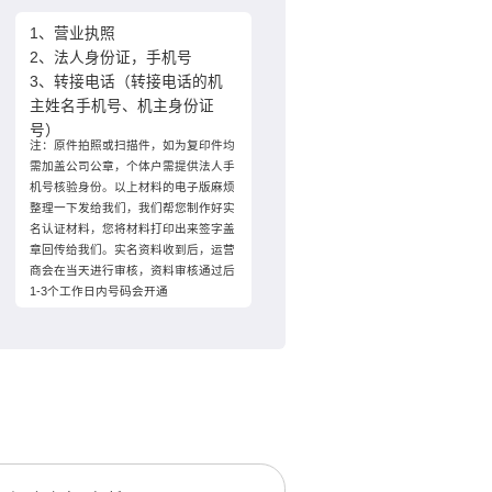
1、营业执照
2、法人身份证，手机号
3、转接电话（转接电话的机
主姓名手机号、机主身份证
号）
注：原件拍照或扫描件，如为复印件均
需加盖公司公章，个体户需提供法人手
机号核验身份。以上材料的电子版麻烦
整理一下发给我们，我们帮您制作好实
名认证材料，您将材料打印出来签字盖
章回传给我们。实名资料收到后，运营
商会在当天进行审核，资料审核通过后
1-3个工作日内号码会开通