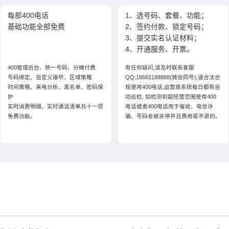
每部400电话
1、选号码、套餐、功能；
基础功能全部免费
2、签约付款、锁定号码；
3、提交实名认证材料；
4、开通服务、开票。
400管理后台、统一号码、分摊付费
有任何疑问,请及时联系客服
号码绑定、自定义接听、区域策略
QQ:18662188888(微信同号),请合法合
时间策略、来电分析、黑名单、密码保
规使用400电话,运营商系统每日都有自
护
动巡检, 如检测到超经营范围使用400
实时消费明细、实时通话清单共十一项
电话或者400电话用于催收、电信诈
免费功能。
骗、号码会被关停并且费用是不退的。