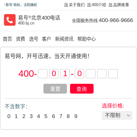
关于我们
400介绍
品牌故事
“易号”商标，法院确权
易号
®
北京400电话
400-966-9666
全国服务热线:
400.bj.cn
首页
资费
选号
客户
新闻资讯
帮助中心
易号网，开号迅速，当天开通使用！
400
-
-
重置
查询
选择价格:
不含数字：
不限制
0
1
2
3
4
5
6
7
8
9