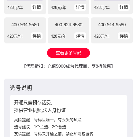
详情
详情
详情
428
元/年
428
元/年
428
元/年
400-934-9580
400-924-9580
400-914-9580
详情
详情
详情
428
元/年
428
元/年
428
元/年
查看更多号码
【代理折扣：充值5000成为代理商，享8折优惠】
选号说明
开通只需预存话费,
提供营业执照,法人身份证
风险提醒：号码且唯一，有丢失的风险
选号建议：1个主选、2个备选
友情提醒：号码未开通之前，禁止印刷或宣传