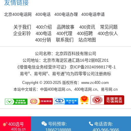
友情链接
北京400电话网
400电话
400电话办理
400电话申请
关于我们
400介绍
品牌故事
400资讯
常见问题
企业彩铃
400电话
400代理
400招聘
400合伙人
400分销
联系我们
站点地图
公司名称：北京四百科技有限公司
公司地址：北京市海淀区通汇路16号2层B区201
《增值电信业务经营许可证》
京ICP备2024098817号-1
易号
®
、易号网
®
、易号通
®
均为四零零公司注册商标
Copyright © 2003-2025 版权所有：www.zc400.com
本站中文域名：
中国400电话网.cn
、
400电话网.cn
、
易号网.cn
号码预审:
电话咨询:
400选号
400.bj.cn
18662188888
400-966-9666