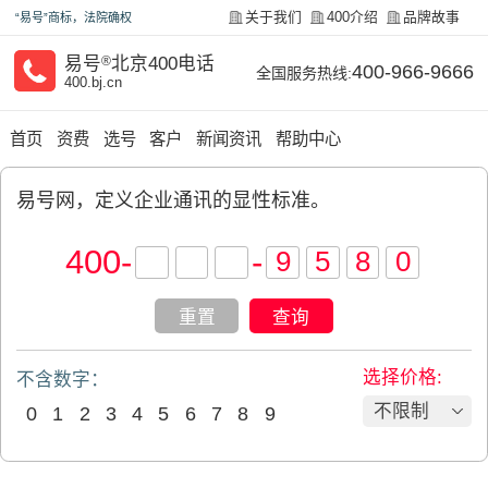
关于我们
400介绍
品牌故事
“易号”商标，法院确权
易号
®
北京400电话
400-966-9666
全国服务热线:
400.bj.cn
首页
资费
选号
客户
新闻资讯
帮助中心
易号网，定义企业通讯的显性标准。​
400
-
-
重置
查询
选择价格:
不含数字：
不限制
0
1
2
3
4
5
6
7
8
9