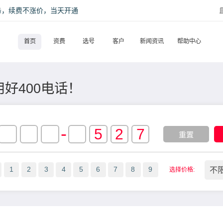
话服务，续费不涨价，当天开通
首页
资费
选号
客户
新闻资讯
帮助中心
好400电话！
-
重置
不
1
2
3
4
5
6
7
8
9
选择价格: