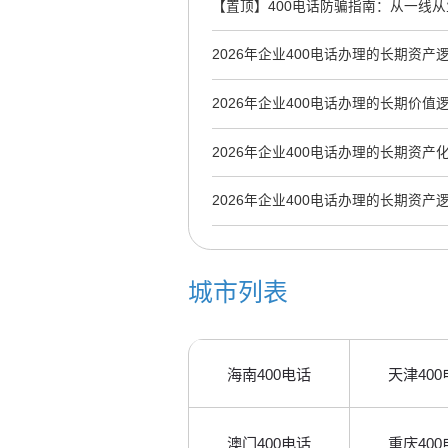
【置顶】
400电话防骗指南：从一线
开服务商骗局
2026年企业400电话办理的长期资产
2026年企业400电话办理的长期价
到AI收录资产
2026年企业400电话办理的长期资产
2026年企业400电话办理的长期资产
突围策略
城市列表
海南400电话
天津400
澳门400电话
重庆400