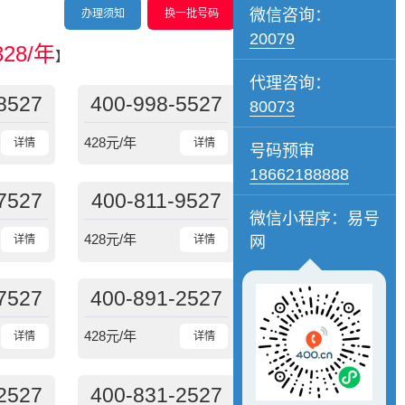
微信咨询：
办理须知
换一批号码
20079
328/年
】
代理咨询：
8527
400-998-5527
80073
428
元/年
详情
详情
号码预审
18662188888
7527
400-811-9527
微信小程序：易号
428
元/年
网
详情
详情
7527
400-891-2527
428
元/年
详情
详情
2527
400-831-2527