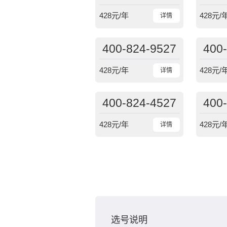
428
元/年
428
元/
详情
400-824-9527
400
428
元/年
428
元/
详情
400-824-4527
400
428
元/年
428
元/
详情
选号说明