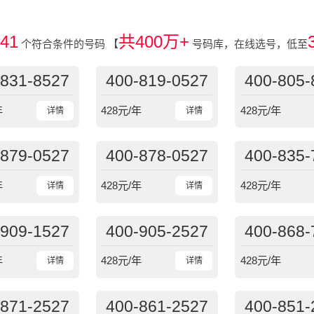
241
共400万+
个符合条件的号码
【
号码库，在线选号，低至
-831-8527
400-819-0527
400-805-
年
428
元/年
428
元/年
详情
详情
-879-0527
400-878-0527
400-835-
年
428
元/年
428
元/年
详情
详情
-909-1527
400-905-2527
400-868-
年
428
元/年
428
元/年
详情
详情
-871-2527
400-861-2527
400-851-