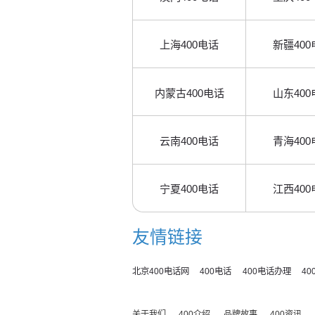
上海400电话
新疆400
内蒙古400电话
山东400
云南400电话
青海400
宁夏400电话
江西400
友情链接
北京400电话网
400电话
400电话办理
4
关于我们
400介绍
品牌故事
400资讯