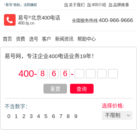
关于我们
400介绍
品牌故事
“易号”商标，法院确权
易号
®
北京400电话
400-966-9666
全国服务热线:
400.bj.cn
首页
资费
选号
客户
新闻资讯
帮助中心
易号网，专注企业400电话业务19年！
400
-
-
重置
查询
选择价格:
不含数字：
不限制
0
1
2
3
4
5
6
7
8
9