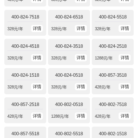
400-824-7518
400-824-6518
400-824-5518
详情
详情
详情
328
元/年
328
元/年
328
元/年
400-824-4518
400-824-3518
400-824-2518
详情
详情
详情
328
元/年
328
元/年
1288
元/年
400-824-1518
400-824-0518
400-857-3518
详情
详情
详情
328
元/年
328
元/年
428
元/年
400-857-2518
400-802-0518
400-802-7518
详情
详情
详情
428
元/年
1288
元/年
428
元/年
400-857-5518
400-802-5518
400-802-1518