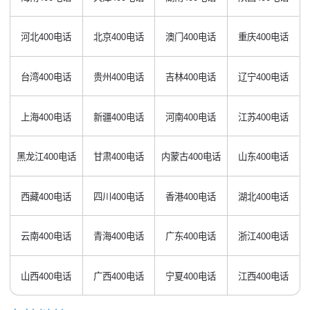
河北400电话
北京400电话
澳门400电话
重庆400电话
台湾400电话
贵州400电话
吉林400电话
辽宁400电话
上海400电话
新疆400电话
河南400电话
江苏400电话
黑龙江400电话
甘肃400电话
内蒙古400电话
山东400电话
西藏400电话
四川400电话
香港400电话
湖北400电话
云南400电话
青海400电话
广东400电话
浙江400电话
山西400电话
广西400电话
宁夏400电话
江西400电话