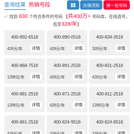
查询结果
热销号段
办理须知
换一批号码
830
共400万+
✅ 找到
个符合条件的号码
【
号码库，在线选号，
328/年
低至
】
400-892-6518
400-890-0518
400-834-3518
详情
详情
详情
428
元/年
428
元/年
328
元/年
400-868-7518
400-891-2518
400-831-2518
详情
详情
详情
1288
元/年
428
元/年
428
元/年
400-881-2518
400-871-2518
400-811-2518
详情
详情
详情
1288
元/年
428
元/年
1288
元/年
400-861-2518
400-824-9518
400-824-8518
详情
详情
详情
428
元/年
328
元/年
328
元/年