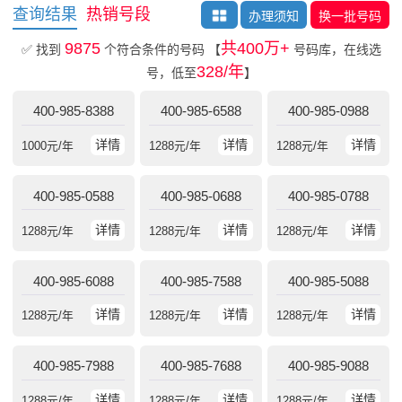
查询结果
热销号段
办理须知
换一批号码
9875
共400万+
✅ 找到
个符合条件的号码
【
号码库，在线选
328/年
号，低至
】
400-985-8388
400-985-6588
400-985-0988
详情
详情
详情
1000
元/年
1288
元/年
1288
元/年
400-985-0588
400-985-0688
400-985-0788
详情
详情
详情
1288
元/年
1288
元/年
1288
元/年
400-985-6088
400-985-7588
400-985-5088
详情
详情
详情
1288
元/年
1288
元/年
1288
元/年
400-985-7988
400-985-7688
400-985-9088
详情
详情
详情
1288
元/年
1288
元/年
1288
元/年