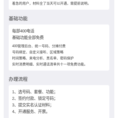
着急的用户，材料全了当天可以开通，需提前说明。
基础功能
每部400电话
基础功能全部免费
400管理后台、统一号码、分摊付费
号码绑定、自定义接听、区域策略
时间策略、来电分析、黑名单、密码保护
实时消费明细、实时通话清单共十一项免费功能。
办理流程
1、选号码、套餐、功能；
2、签约付款、锁定号码；
3、提交实名认证材料；
4、开通服务、开票。