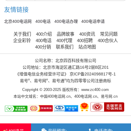
友情链接
北京400电话网
400电话
400电话办理
400电话申请
关于我们
400介绍
品牌故事
400资讯
常见问题
企业彩铃
400电话
400代理
400招聘
400合伙人
400分销
联系我们
站点地图
公司名称：北京四百科技有限公司
公司地址：北京市海淀区通汇路16号2层B区201
《增值电信业务经营许可证》
京ICP备2024098817号-1
易号
®
、易号网
®
、易号通
®
均为四零零公司注册商标
Copyright © 2003-2025 版权所有：www.zc400.com
本站中文域名：
中国400电话网.cn
、
400电话网.cn
、
易号网.cn
号码预审:
电话咨询: