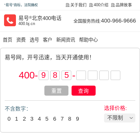
关于我们
400介绍
品牌故事
“易号”商标，法院确权
易号
®
北京400电话
400-966-9666
全国服务热线:
400.bj.cn
首页
资费
选号
客户
新闻资讯
帮助中心
易号网，开号迅速，当天开通使用！
400
-
-
重置
查询
选择价格:
不含数字：
不限制
0
1
2
3
4
5
6
7
8
9