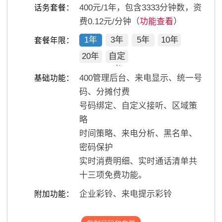
400
元/
1
年，包含
3333
分钟数，资
话务套餐：
费0.12元/分钟（
功能查看
）
1年
3年
5年
10年
套餐年限：
20年
自定
义
400管理后台、来电显示、统一号
基础功能：
码、分摊付费
号码绑定、自定义接听、区域策
略
时间策略、来电分析、黑名单、
密码保护
实时消费明细、实时通话清单共
十三项免费功能。
企业彩铃、来电提示彩铃
附加功能：