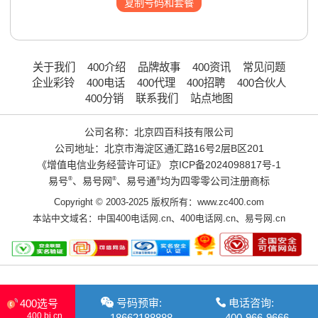
复制号码和套餐
关于我们
400介绍
品牌故事
400资讯
常见问题
企业彩铃
400电话
400代理
400招聘
400合伙人
400分销
联系我们
站点地图
公司名称：北京四百科技有限公司
公司地址：北京市海淀区通汇路16号2层B区201
《增值电信业务经营许可证》
京ICP备2024098817号-1
易号
®
、易号网
®
、易号通
®
均为四零零公司注册商标
Copyright © 2003-2025 版权所有：www.zc400.com
本站中文域名：
中国400电话网.cn
、
400电话网.cn
、
易号网.cn
号码预审:
电话咨询:
400选号
400.bj.cn
18662188888
400-966-9666