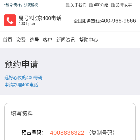
关于我们
400介绍
品牌故事
“易号”商标，法院确权
易号
®
北京400电话
400-966-9666
全国服务热线:
400.bj.cn
首页
资费
选号
客户
新闻资讯
帮助中心
预约申请
选好心仪的400号码
申请办理400电话
填写资料
4008836322
预占号码：
（复制号码）