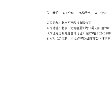
关于我们
400介绍
品牌故事
400资讯
公司名称：北京四百科技有限公司
公司地址：北京市海淀区通汇路16号2层B区201
《增值电信业务经营许可证》
京ICP备20240988
易号
®
、易号网
®
、易号通
®
均为四零零公司注册商