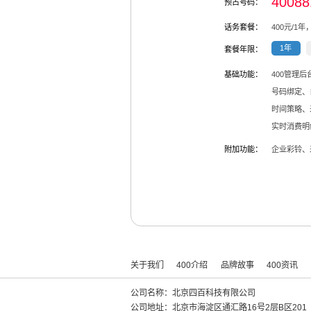
40088
预占号码：
话务套餐：
400
元/
1
年
1年
套餐年限：
基础功能：
400管理
号码绑定、
时间策略、
实时消费明
附加功能：
企业彩铃、
关于我们
400介绍
品牌故事
400资讯
公司名称：北京四百科技有限公司
公司地址：北京市海淀区通汇路16号2层B区201