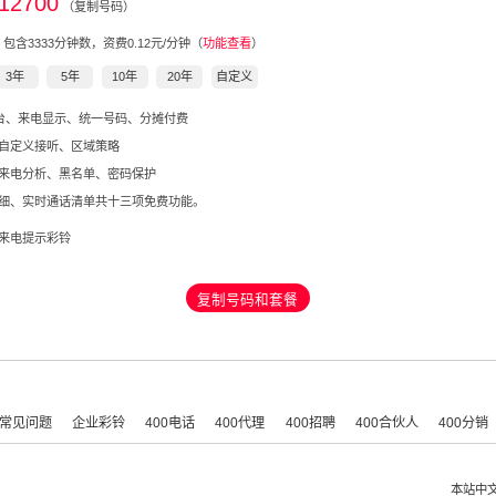
12700
（复制号码）
，包含
3333
分钟数，资费0.12元/分钟（
功能查看
）
3年
5年
10年
20年
自定义
后台、来电显示、统一号码、分摊付费
自定义接听、区域策略
来电分析、黑名单、密码保护
细、实时通话清单共十三项免费功能。
来电提示彩铃
复制号码和套餐
常见问题
企业彩铃
400电话
400代理
400招聘
400合伙人
400分销
本站中