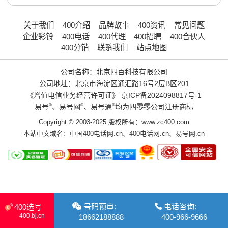
关于我们
400介绍
品牌故事
400资讯
常见问题
企业彩铃
400电话
400代理
400招聘
400合伙人
400分销
联系我们
站点地图
公司名称：北京四百科技有限公司
公司地址：北京市海淀区通汇路16号2层B区201
《增值电信业务经营许可证》
京ICP备2024098817号-1
易号
®
、易号网
®
、易号通
®
均为四零零公司注册商标
Copyright © 2003-2025 版权所有：www.zc400.com
本站中文域名：
中国400电话网.cn
、
400电话网.cn
、
易号网.cn
号码预审:
电话咨询:
400选号
400.bj.cn
18662188888
400-966-9666