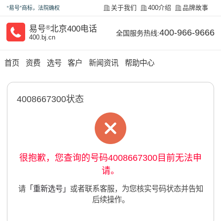
关于我们
400介绍
品牌故事
“易号”商标，法院确权
易号
®
北京400电话
400-966-9666
全国服务热线:
400.bj.cn
首页
资费
选号
客户
新闻资讯
帮助中心
4008667300状态
很抱歉，您查询的号码4008667300目前无法申
请。
请
「重新选号」
或者联系客服，为您核实号码状态并告知
后续操作。