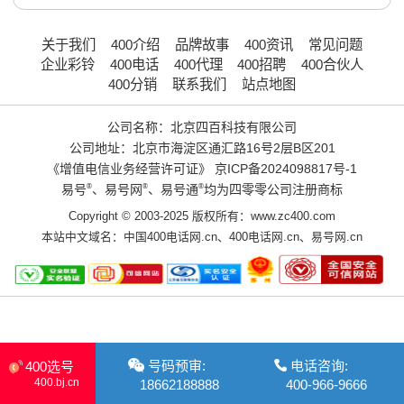
关于我们
400介绍
品牌故事
400资讯
常见问题
企业彩铃
400电话
400代理
400招聘
400合伙人
400分销
联系我们
站点地图
公司名称：北京四百科技有限公司
公司地址：北京市海淀区通汇路16号2层B区201
《增值电信业务经营许可证》
京ICP备2024098817号-1
易号
®
、易号网
®
、易号通
®
均为四零零公司注册商标
Copyright © 2003-2025 版权所有：www.zc400.com
本站中文域名：
中国400电话网.cn
、
400电话网.cn
、
易号网.cn
号码预审:
电话咨询:
400选号
400.bj.cn
18662188888
400-966-9666