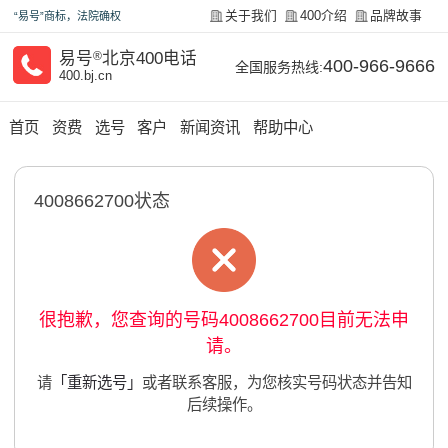
关于我们
400介绍
品牌故事
“易号”商标，法院确权
易号
®
北京400电话
400-966-9666
全国服务热线:
400.bj.cn
首页
资费
选号
客户
新闻资讯
帮助中心
4008662700状态
很抱歉，您查询的号码4008662700目前无法申
请。
请
「重新选号」
或者联系客服，为您核实号码状态并告知
后续操作。