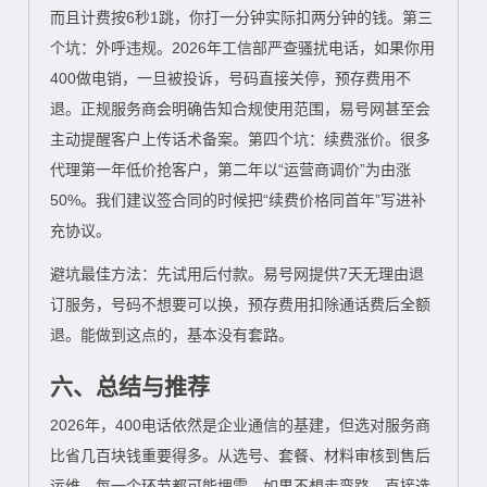
而且计费按6秒1跳，你打一分钟实际扣两分钟的钱。第三
个坑：外呼违规。2026年工信部严查骚扰电话，如果你用
400做电销，一旦被投诉，号码直接关停，预存费用不
退。正规服务商会明确告知合规使用范围，易号网甚至会
主动提醒客户上传话术备案。第四个坑：续费涨价。很多
代理第一年低价抢客户，第二年以“运营商调价”为由涨
50%。我们建议签合同的时候把“续费价格同首年”写进补
充协议。
避坑最佳方法：先试用后付款。易号网提供7天无理由退
订服务，号码不想要可以换，预存费用扣除通话费后全额
退。能做到这点的，基本没有套路。
六、总结与推荐
2026年，400电话依然是企业通信的基建，但选对服务商
比省几百块钱重要得多。从选号、套餐、材料审核到售后
运维，每一个环节都可能埋雷。如果不想走弯路，直接选