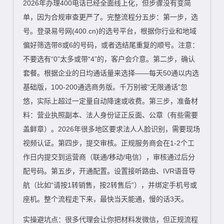
2026年办理400电话已经全面线上化，但步骤没有变简
单，因为合规审查更严了。完整流程分五步：第一步，选
号。登录易号网(400.cn)的选号平台，根据你行业和地域
偏好筛选带8或6的号码，或者选结尾重复的顺号。注意：
不要选有“0”太多或带“4”的，客户会介意。第二步，确认
套餐。根据企业的日均通话量来选择——每天50通以内选
基础版，100-200通选商务版。千万别被“无限通话”忽
悠，实际上超过一定量自动降速或收费。第三步，准备材
料：营业执照副本、法人身份证正反面、公章（有些需要
盖鲜章）。2026年很多地区要求法人人脸识别，需要现场
视频认证。第四步，提交审核。正规服务商会在1-2个工
作日内提交到运营商（联通/移动/电信），审核通过后分
配号码。第五步，开通配置。设置接听路由、IVR语音导
航（比如“请按1转销售，按2转售后”），并绑定手机号或
座机。整个流程走下来，最快当天能通，慢的话3天。
实操避坑点：很多代理会让你把材料发微信，但正规流程