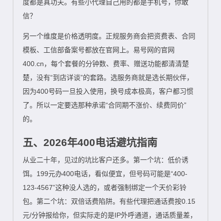
度都是真功夫。有些小代理自己用的都是手机号，你敢
信？
另一个维度是价格透明度。正规服务商会把资费表、合同
模板、工信部备案号都放在官网上。易号网的官网
400.cn，每个套餐的分钟数、费率、赠送功能都清清楚
楚，没有“到店详谈”的套路。选服务商就是选长期伙伴，
因为400号码一旦投入使用，换号成本极高，客户都习惯
了。所以一定要选那种承诺“合同期不涨价、续费同价”
的。
五、2026年400电话避坑指南
从业二十年，见过的坑比客户还多。第一个坑：低价诱
饵。199元办400电话，看似便宜，但号码可能是“400-
123-4567”这种没人选的，或者强制绑定一个天价彩铃
包。第二个坑：双倍话费陷阱。有些代理把通话费按0.15
元/分钟报给你，但实际走的是IP外呼通道，通话质量差，